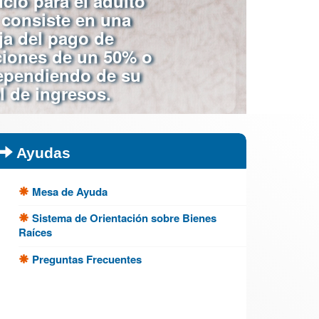
icio para el adulto
consiste en una
ja del pago de
ciones de un
50%
o
pendiendo de su
l de ingresos.
Ayudas
Mesa de Ayuda
Sistema de Orientación sobre Bienes
Raíces
Preguntas Frecuentes