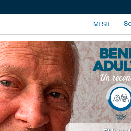
Se
Mi Sii