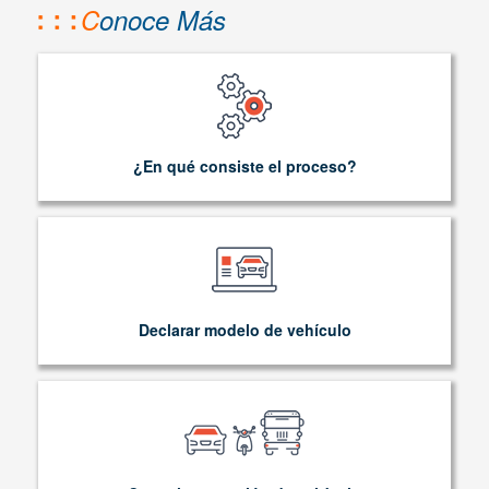
C
onoce Más
¿En qué consiste el proceso?
Declarar modelo de vehículo