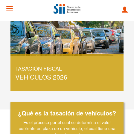
Mostrar
menu
TASACIÓN FISCAL
VEHÍCULOS 2026
¿Qué es la tasación de vehículos?
Es el proceso por el cual se determina el valor
corriente en plaza de un vehículo, el cual tiene una