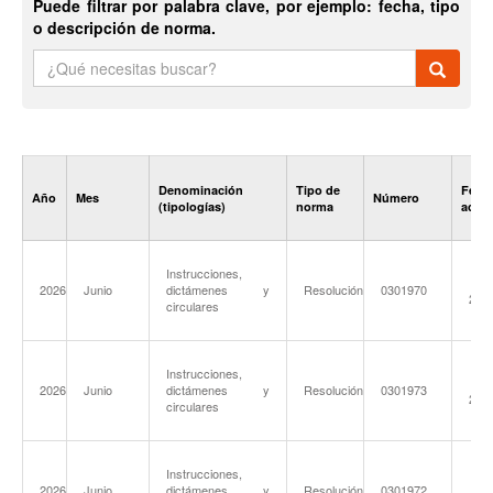
Puede filtrar por palabra clave, por ejemplo: fecha, tipo
o descripción de norma.
Denominación
Tipo de
Fecha
Año
Mes
Número
(tipologías)
norma
acto
Instrucciones,
17-
2026
Junio
dictámenes y
Resolución
0301970
202
circulares
Instrucciones,
03-
2026
Junio
dictámenes y
Resolución
0301973
202
circulares
Instrucciones,
03-
2026
Junio
dictámenes y
Resolución
0301972