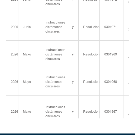
202
circulares
Instrucciones,
03-
2026
Junio
dictámenes y
Resolución
0301971
202
circulares
Instrucciones,
14-
2026
Mayo
dictámenes y
Resolución
0301969
202
circulares
Instrucciones,
14-
2026
Mayo
dictámenes y
Resolución
0301968
202
circulares
Instrucciones,
06-
2026
Mayo
dictámenes y
Resolución
0301967
202
circulares