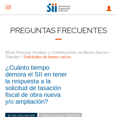
Mostrar
menu
PREGUNTAS FRECUENTES
Menú Principal
/
Avalúos y Contribuciones de Bienes Raíces
/
Trámites
/
Solicitudes de bienes raíces
¿Cuánto tiempo
demora el SII en tener
la respuesta a la
solicitud de tasación
fiscal de obra nueva
y/o ampliación?
ID: 001.165.2426.009
Fecha de creación: 18/02/2005