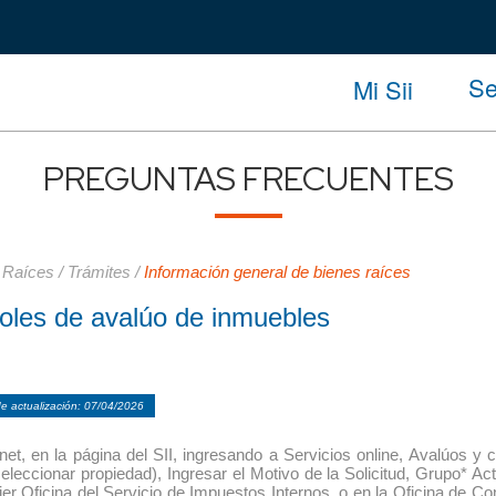
Se
Mi Sii
PREGUNTAS FRECUENTES
 Raíces
/
Trámites
/
Información general de bienes raíces
oles de avalúo de inmuebles
e actualización: 07/04/2026
rnet, en la página del SII, ingresando a Servicios online, Avalúos y 
seleccionar propiedad), Ingresar el Motivo de la Solicitud, Grupo* Ac
uier Oficina del Servicio de Impuestos Internos, o en la Oficina de