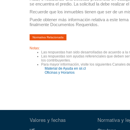
se encuentra el predio. La solicitud la debe realizar 
Recuerde que los inmuebles tienen que ser de un mism
Puede obtener más información relativa a este tema en
finalmente Documentos Requeridos.
Normativa Relacionada
Notas:
Las respuestas han sido desarrolladas de acuerdo a la n
Las respuestas son ayudas referenciales que deben ser c
los contribuyentes.
Para mayor información, visite los siguientes Canales de
Material de Ayuda en sii.cl
Oficinas y Horarios
Valores y fechas
Normativa y le