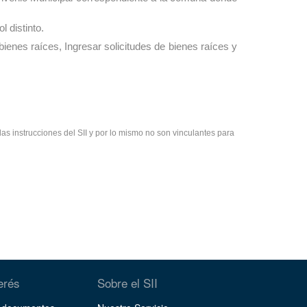
 distinto.
bienes raíces, Ingresar solicitudes de bienes raíces y
as instrucciones del SII y por lo mismo no son vinculantes para
terés
Sobre el SII