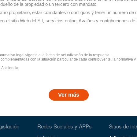
el dueño de la propiedad o un tercero con mandato.
o propietario, estar colindantes o contiguos y tener un número de rol
 el sitio Web del SII, servicios online, Avalúos y contribuciones de 
ormativa legal vigente a la fecha de actualización de la respuesta.
omplementadas con la situación particular de cada contribuyente, la normativa y l
 Asistencia:
Ver más
gislación
Redes Sociales y APPs
Sitios de in