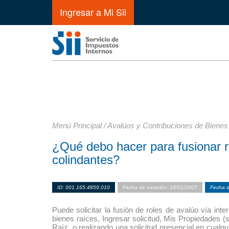
Ingresar a Mi Sii
Menú Principal
/
Avalúos y Contribuciones de Bienes
¿Qué debo hacer para fusionar r
colindantes?
ID: 001.165.4859.010
Fecha de creación: 24/01/2007
Fecha d
Puede solicitar la fusión de roles de avalúo vía inte
bienes raíces, Ingresar solicitud, Mis Propiedades (
Raíz, o realizando una solicitud presencial en cualq