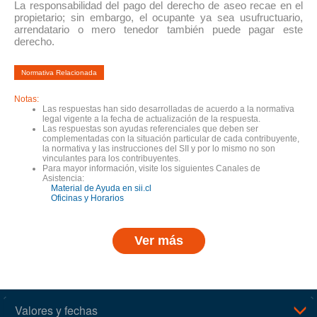
La responsabilidad del pago del derecho de aseo recae en el
propietario; sin embargo, el ocupante ya sea usufructuario,
arrendatario o mero tenedor también puede pagar este
derecho.
Normativa Relacionada
Notas:
Las respuestas han sido desarrolladas de acuerdo a la normativa
legal vigente a la fecha de actualización de la respuesta.
Las respuestas son ayudas referenciales que deben ser
complementadas con la situación particular de cada contribuyente,
la normativa y las instrucciones del SII y por lo mismo no son
vinculantes para los contribuyentes.
Para mayor información, visite los siguientes Canales de
Asistencia:
Material de Ayuda en sii.cl
Oficinas y Horarios
Ver más
Valores y fechas