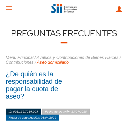
Mostrar
menu
PREGUNTAS FRECUENTES
Menú Principal
/
Avalúos y Contribuciones de Bienes Raíces
/
Contribuciones
/
Aseo domiciliario
¿De quién es la
responsabilidad de
pagar la cuota de
aseo?
ID: 001.165.7216.005
Fecha de creación: 13/07/2018
Fecha de actualización: 08/04/2026