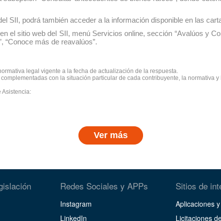
 del SII, podrá también acceder a la información disponible en las car
en el sitio web del SII, menú Servicios online, sección “Avalúos y C
a”, “Conoce más de reavalúos”.
ormativa legal vigente a la fecha de actualización de la respuesta.
omplementadas con la situación particular de cada contribuyente, la normativa y l
 Asistencia:
Ver más
gislación
Redes Sociales y APPs
Sitios de in
Instagram
Aplicaciones 
LinkedIn
Licitaciones de