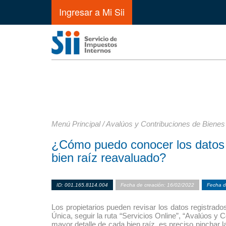
Ingresar a Mi Sii
Menú Principal
/
Avalúos y Contribuciones de Bienes
¿Cómo puedo conocer los datos q
bien raíz reavaluado?
ID: 001.165.8114.004
Fecha de creación: 16/02/2022
Fecha d
Los propietarios pueden revisar los datos registrados
Única, seguir la ruta “Servicios Online”, “Avalúos y 
mayor detalle de cada bien raíz, es preciso pinchar 