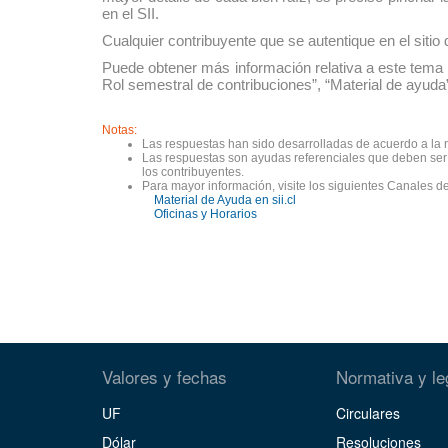
en el SII.
Cualquier contribuyente que se autentique en el sitio
Puede obtener más información relativa a este tema 
Rol semestral de contribuciones”, “Material de ayud
Notas:
Las respuestas han sido desarrolladas de acuerdo a la n
Las respuestas son ayudas referenciales que deben ser c
los contribuyentes.
Para mayor información, visite los siguientes Canales de
Material de Ayuda en sii.cl
Oficinas y Horarios
Valores y fechas
Normativa y le
UF
Circulares
Dólar
Resoluciones