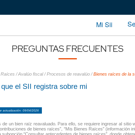
Se
Mi Sii
PREGUNTAS FRECUENTES
 Raíces
/
Avalúo fiscal
/
Procesos de reavalúo
/
Bienes raíces de la s
ue el SII registra sobre mi
e actualización: 09/04/2026
 de un bien raíz reavaluado. Para ello, se requiere ingresar al sitio 
Contribuciones de bienes raíces”, “Mis Bienes Raíces” (información i
la subopción “Consultar antecedentes de bienes raíces”, donde obtendr