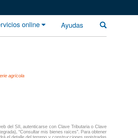
rvicios online
Ayudas
erie agrícola
web del SII, autenticarse con Clave Tributaria o Clave
ntegrada), “Consultar mis bienes raíces”. Para obtener
á el detalle del terreno y construcciones registradas