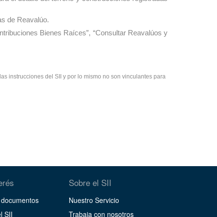
tas de Reavalúo.
ontribuciones Bienes Raíces”, “Consultar Reavalúos y
as instrucciones del SII y por lo mismo no son vinculantes para
terés
Sobre el SII
y documentos
Nuestro Servicio
l SII
Trabaja con nosotros