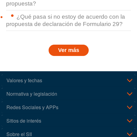
propuesta?
¿Qué pasa si no estoy de acuerdo con la
propuesta de declaración de Formulario 29?
Ver más
Valores y fechas
Normativa y legislación
Redes Sociales y APPs
Sitios de interés
Sobre el SII