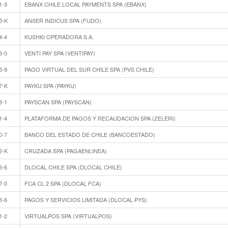
1-3
EBANX CHILE LOCAL PAYMENTS SPA (EBANX)
5-K
ANSER INDICUS SPA (FUDO)
4-4
KUSHKI OPERADORA S.A.
3-0
VENTI PAY SPA (VENTIPAY)
5-9
PAGO VIRTUAL DEL SUR CHILE SPA (PVS CHILE)
7-K
PAYKU SPA (PAYKU)
8-1
PAYSCAN SPA (PAYSCAN)
1-4
PLATAFORMA DE PAGOS Y RECAUDACION SPA (ZELERI)
0-7
BANCO DEL ESTADO DE CHILE (BANCOESTADO)
2-K
CRUZADA SPA (PAGAENLINEA)
3-6
DLOCAL CHILE SPA (DLOCAL CHILE)
7-0
FCA CL 2 SPA (DLOCAL FCA)
3-6
PAGOS Y SERVICIOS LIMITADA (DLOCAL PYS)
1-2
VIRTUALPOS SPA (VIRTUALPOS)