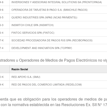
4-6
INVERSIONES Y ASESORIAS INTEGRAL SOLUTIONS SA (PRONTOPAGA)
9-6
OPERADORA DE TARJETAS B-PAGO S.A. (BANCHILE PAGOS)
3-5
QUIERO INDUSTRIES SPA (NPAS (NCAS PAYMENTS))
6-3
INSWITCH CHILE SPA (INSWITCH)
6-4
FINTOC SERVICIOS SPA (FINTOC)
7-K
SOCIEDAD PROCESADORA DE PAGOS PJS SPA (RECIBOPAGOS)
7-4
DEVELOPMENT AND INNOVATION SPA (TOPPAY)
tradores u Operadores de Medios de Pagos Electrónicos no vi
Razón Social
0-K
RED APOYO S.A. (SMU)
4-K
RED DE PAGOS DEL COMERCIO LIMITADA (REDELCOM)
erda que es obligación para los operadores de medios de pag
 con la normativa establecida en las Resoluciones Ex. SII N° 1