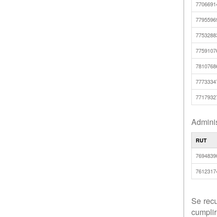
7706691
7795596
7753288
7759107
7810768
7773334
7717932
Adminis
RUT
7694839
7612317
Se recu
cumplir