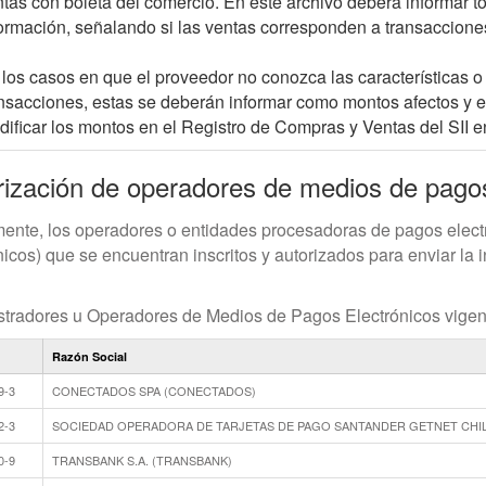
tas con boleta del comercio. En este archivo deberá informar t
ormación, señalando si las ventas corresponden a transacciones
los casos en que el proveedor no conozca las características o 
nsacciones, estas se deberán informar como montos afectos y el
ificar los montos en el Registro de Compras y Ventas del SII 
rización de operadores de medios de pagos
ente, los operadores o entidades procesadoras de pagos electró
nicos) que se encuentran inscritos y autorizados para enviar la i
tradores u Operadores de Medios de Pagos Electrónicos vigen
Razón Social
9-3
CONECTADOS SPA (CONECTADOS)
2-3
SOCIEDAD OPERADORA DE TARJETAS DE PAGO SANTANDER GETNET CHILE
0-9
TRANSBANK S.A. (TRANSBANK)