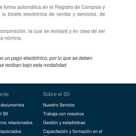
de forma automática en el Registro de Compras y
la boleta electrónica de ventas y servicios, de
corporación, la cual se revisará y en caso de ser
la nómina.
o un pago electrónico, por lo que se deben
 se reciban bajo esta modalidad
terés
Sobre el SII
y documentos
Nuestro Servicio
l SII
Trabaja con nosotros
erno relacionados
Gestión y estadísticas
lacionados
Capacitación y formación en el