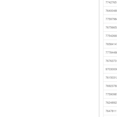
7742765
7640048
7759798
7675665
7754266
7658414
7778448
7676373
9703000
7615031
7692378
7759098
7624892
7647811