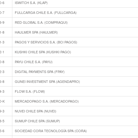
0-6
ISWITCH S.A. (KLAP)
0-7
FULLCARGA CHILE S.A. (FULLCARGA)
3-9
RED GLOBAL S.A. (COMPRAQUI)
1-8
HAULMER SPA (HAULMER)
1-3
PAGOS Y SERVICIOS S.A. (BCI PAGOS)
2-1
KUSHKI CHILE SPA (KUSHKI PAGO)
0-8
PAYU CHILE S.A. (PAYU)
2-3
DIGITAL PAYMENTS SPA (FPAY)
6-8
GUNEI INVESTMENT SPA (AGENDAPRO)
4-3
FLOW S.A. (FLOW)
0-K
MERCADOPAGO S.A. (MERCADOPAGO)
9-3
NUVEI CHILE SPA (NUVEI)
8-5
SUMUP CHILE SPA (SUMUP)
5-6
SOCIEDAD CORA TECNOLOGÍA SPA (CORA)