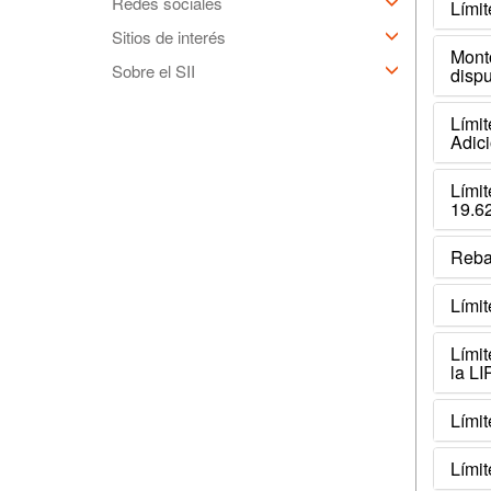
Redes sociales
Límit
Sitios de interés
Monto
Sobre el SII
dispu
Lími
Adici
Límit
19.6
Rebaj
Límit
Límit
la LI
Límit
Límit