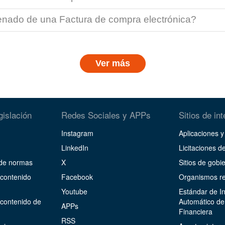
llenado de una Factura de compra electrónica?
Ver más
gislación
Redes Sociales y APPs
Sitios de in
Instagram
Aplicaciones 
LinkedIn
Licitaciones de
 de normas
X
Sitios de gobi
 contenido
Facebook
Organismos re
Youtube
Estándar de I
 contenido de
Automático de
APPs
Financiera
RSS